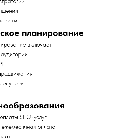
стратегии
учшения
вности
еское планирование
ирование включает:
 аудитории
PI
продвижения
ресурсов
нообразования
оплаты SEO-услуг:
 ежемесячная оплата
ьтат