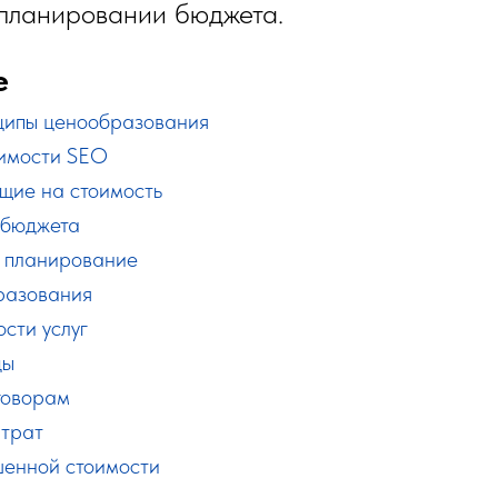
 планировании бюджета.
е
ципы ценообразования
имости SEO
щие на стоимость
бюджета
 планирование
разования
сти услуг
ды
говорам
атрат
енной стоимости