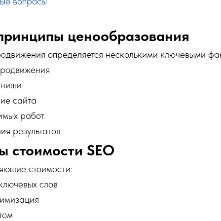
ые вопросы
принципы ценообразования
одвижения определяется несколькими ключевыми фа
продвижения
 ниши
ние сайта
имых работ
ия результатов
ы стоимости SEO
яющие стоимости:
ключевых слов
тимизация
том