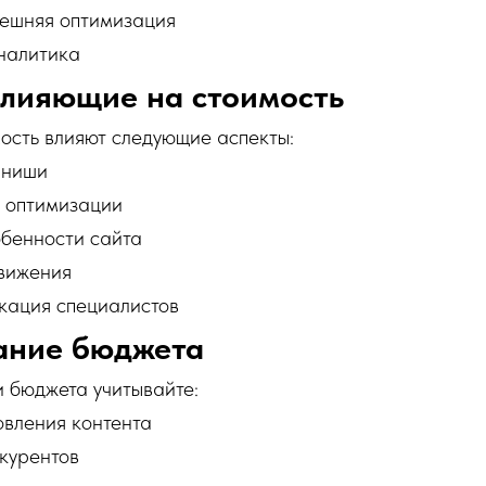
нешняя оптимизация
налитика
влияющие на стоимость
ость влияют следующие аспекты:
 ниши
 оптимизации
обенности сайта
вижения
кация специалистов
ние бюджета
 бюджета учитывайте:
овления контента
курентов