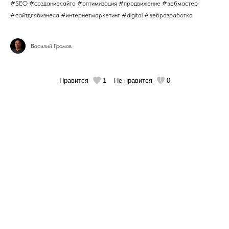
#SEO #созданиесайта #оптимизация #продвижение #вебмастер
#сайтдлябизнеса #интернетмаркетинг #digital #вебразработка
Василий Громов
Нравится
1
Не нравится
0